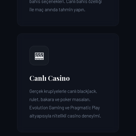
bahis seçenekleri. Canlı bahis özelliği
ile maç anında tahmin yapın.
🎰
Canlı Casino
Gerçek krupiyelerle canlı blackjack,
rulet, bakara ve poker masaları.
Evolution Gaming ve Pragmatic Play
altyapısıyla nitelikli casino deneyimi.