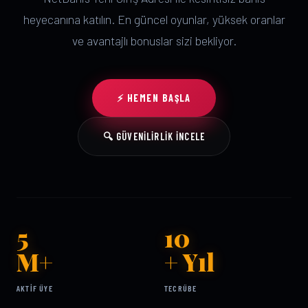
heyecanına katılın. En güncel oyunlar, yüksek oranlar
ve avantajlı bonuslar sizi bekliyor.
⚡ HEMEN BAŞLA
🔍 GÜVENILIRLIK İNCELE
5
10
M+
+ Yıl
AKTIF ÜYE
TECRÜBE